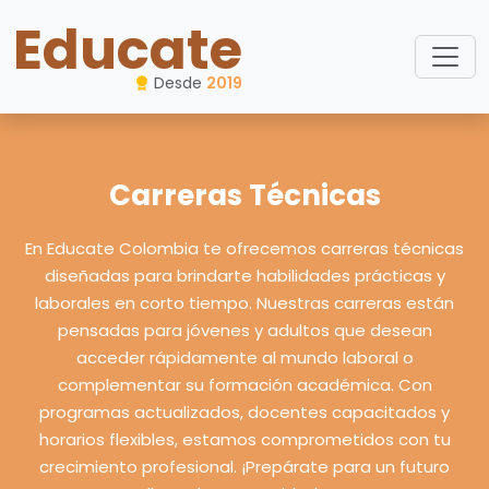
Educate
Desde
2019
Carreras Técnicas
En Educate Colombia te ofrecemos carreras técnicas
diseñadas para brindarte habilidades prácticas y
laborales en corto tiempo. Nuestras carreras están
pensadas para jóvenes y adultos que desean
acceder rápidamente al mundo laboral o
complementar su formación académica. Con
programas actualizados, docentes capacitados y
horarios flexibles, estamos comprometidos con tu
crecimiento profesional. ¡Prepárate para un futuro