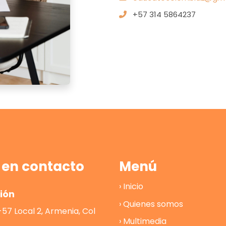
+57 314 5864237
 en contacto
Menú
› Inicio
ción
› Quienes somos
-57 Local 2, Armenia, Col
› Multimedia