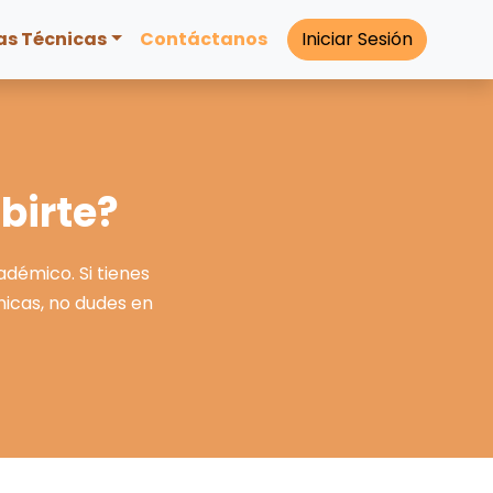
as Técnicas
Contáctanos
Iniciar Sesión
birte?
démico. Si tienes
nicas, no dudes en