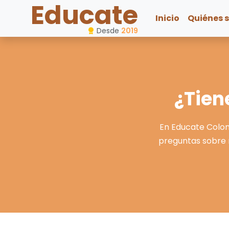
Educate
Inicio
Quiénes 
Desde
2019
¿Tien
En Educate Colom
preguntas sobre n