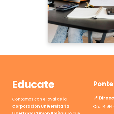
Educate
Ponte
📍 Direc
Contamos con el aval de la
Corporación Universitaria
Cra 14 9N 
Libertador Simón Bolívar
, lo que